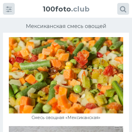
100foto
.club
Мексиканская смесь овощей
Категории
картинок
Супы
Мясные блюда
Печенье
Смесь овощная «Мексиканская»
Салат
Выпечка