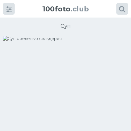
100foto
.club
Суп
Категории
картинок
Супы
Мясные блюда
Печенье
Салат
Выпечка