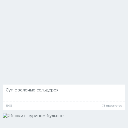
Десерт
Напитки
Дизайн комнаты
Суп с зеленью сельдерея
19.05
73 просмотра