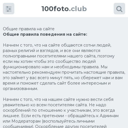
100foto
.club
Категории
картинок
Общие правила на сайте
Супы
Общие правила поведения на сайте:
Мясные блюда
Начнем с того, что на сайте общаются сотни людей,
разных религий и взглядов, и все они являются
Печенье
полноправными посетителями нашего сайта, поэтому
Салат
если мы хотим чтобы это сообщество людей
функционировало нам и необходимы правила. Мы
Выпечка
настоятельно рекомендуем прочитать настоящие правила,
это займет у вас всего минут пять, но сбережет нам и вам
Десерт
время и поможет сделать сайт более интересным и
организованным.
Напитки
Начнем с того, что на нашем сайте нужно вести себя
Дизайн комнаты
уважительно ко всем посетителям сайта. Не надо
оскорблений по отношению к участникам, это всегда
лишнее. Если есть претензии - обращайтесь к Админам
или Модераторам (воспользуйтесь личными
сообщениями). Оскорбление других посетителей