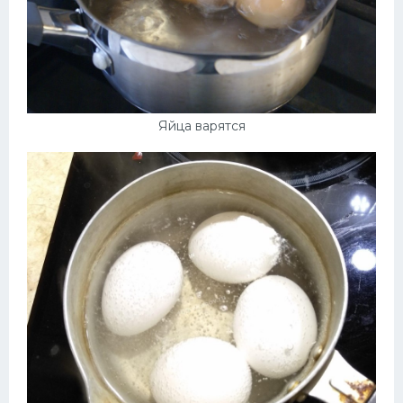
Яйца варятся