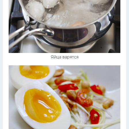
Яйца варятся