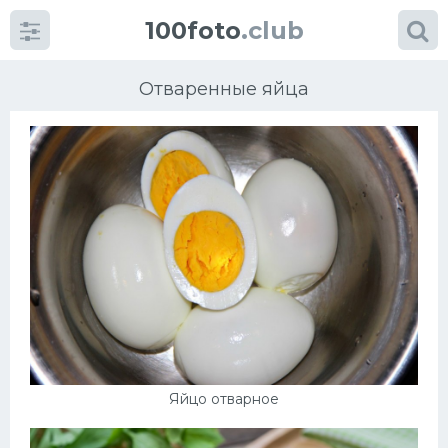
100foto
.club
Отваренные яйца
Категории
картинок
Супы
Мясные блюда
Печенье
Яйцо отварное
Салат
Выпечка