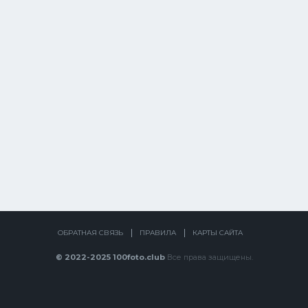
ОБРАТНАЯ СВЯЗЬ
ПРАВИЛА
КАРТЫ САЙТА
© 2022-2025 100foto.club
Все права защищены.