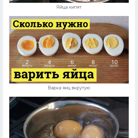
Яйца кипят
Варка яиц вкрутую