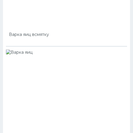
Варка яиц всмятку