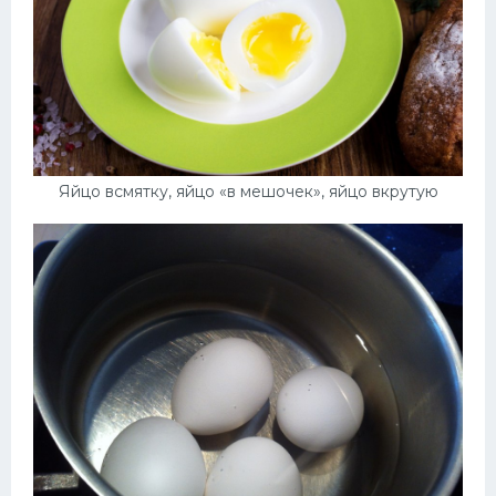
Яйцо всмятку, яйцо «в мешочек», яйцо вкрутую