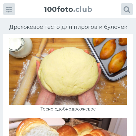
100foto
.club
Дрожжевое тесто для пирогов и булочек
Категории
картинок
Супы
Мясные блюда
Тесно сдобнодрозжевое
Печенье
Салат
Выпечка