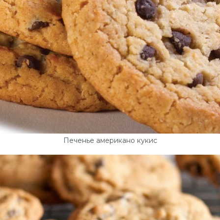
Печенье американо кукис