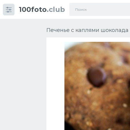
100foto
.club
Категории
картинок
Печенье с каплями шоколада
Супы
Мясные блюда
Печенье
Салат
Выпечка
Десерт
Напитки
Дизайн комнаты