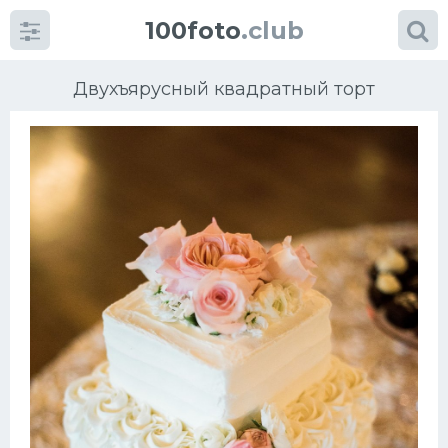
100foto
.club
Двухъярусный квадратный торт
Категории
картинок
Супы
Мясные блюда
Печенье
Салат
Выпечка