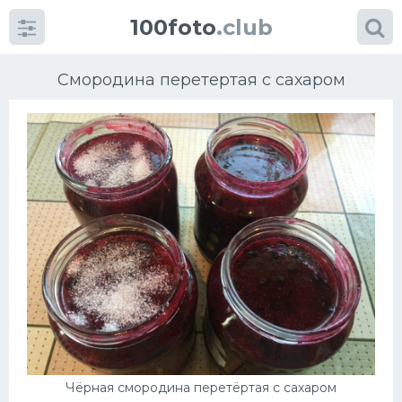
100foto
.club
Смородина перетертая с сахаром
Категории
картинок
Супы
Мясные блюда
Печенье
Салат
Чёрная смородина перетёртая с сахаром
Выпечка