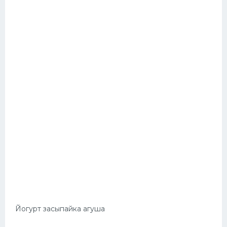
Йогурт засыпайка агуша