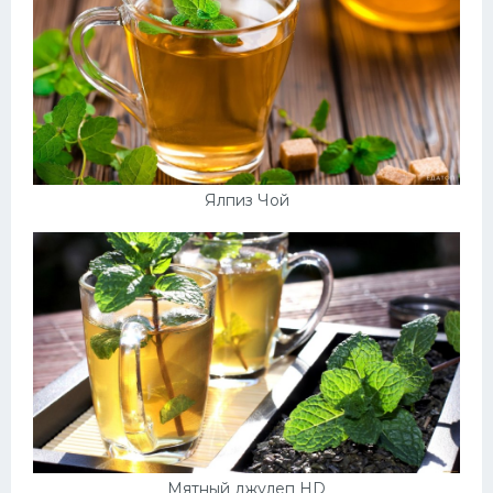
Ялпиз Чой
Мятный джулеп HD