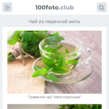
100foto
.club
Чай из перечной мяты
Категории
картинок
Супы
Мясные блюда
Печенье
Травяной чай "мята перечная"
Салат
Выпечка