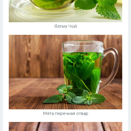
Ялпиз Чой
Мята перечная отвар