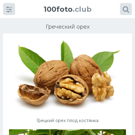
100foto
.club
Греческий орех
Категории
картинок
Супы
Мясные блюда
Печенье
Грецкий орех плод костянка
Салат
Выпечка