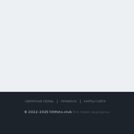
ОБРАТНАЯ СВЯЗЬ
ПРАВИЛА
КАРТЫ САЙТА
© 2022-2025 100foto.club
Все права защищены.