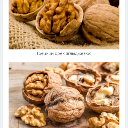
Грецкий орех яглыджевюс