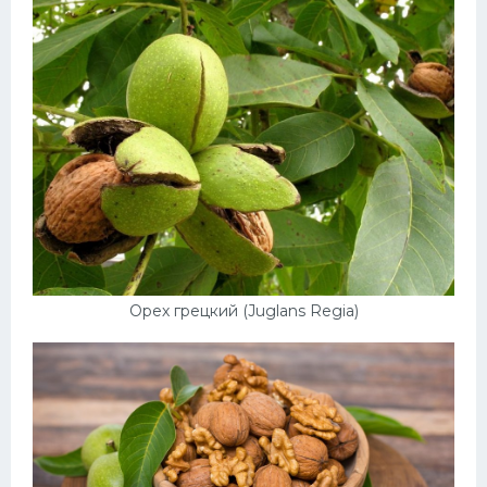
Десерт
Напитки
Дизайн комнаты
Орех грецкий (Juglans Regia)