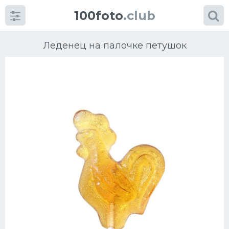
100foto
.club
Леденец на палочке петушок
Категории
картинок
Супы
Мясные блюда
Печенье
Салат
Выпечка