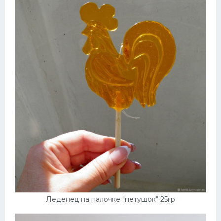
Леденец на палочке "петушок" 25гр