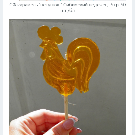
СФ карамель "петушок " Сибирский леденец 15 гр. 50
шт./бл