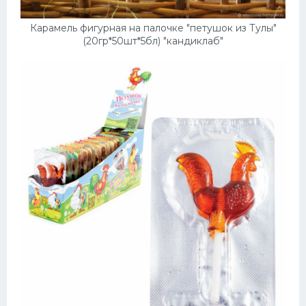
Карамель фигурная на палочке "петушок из Тулы"
(20гр*50шт*5бл) "кандиклаб"