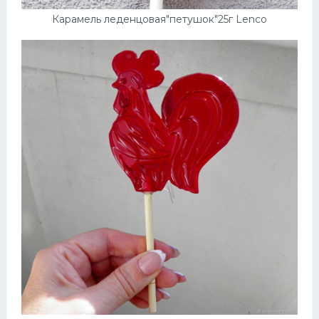
Карамель леденцовая"петушок"25г Lenco