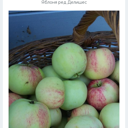
Яблоня ред Делишес