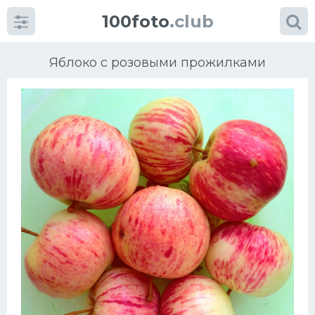
100foto
.club
Яблоко с розовыми прожилками
Категории
картинок
Супы
Мясные блюда
Печенье
Салат
Выпечка