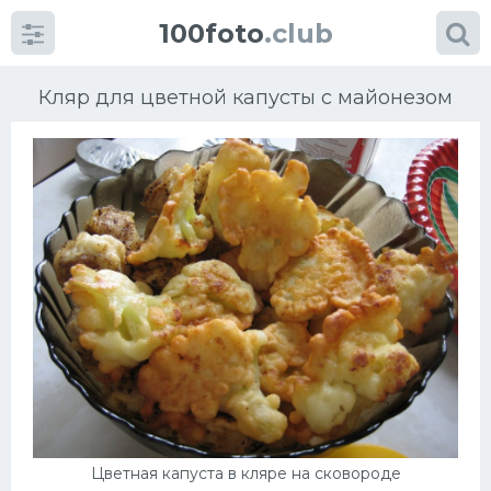
100foto
.club
Кляр для цветной капусты с майонезом
Категории
картинок
Супы
Мясные блюда
Печенье
Салат
Цветная капуста в кляре на сковороде
Выпечка