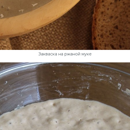
Закваска на ржаной муке