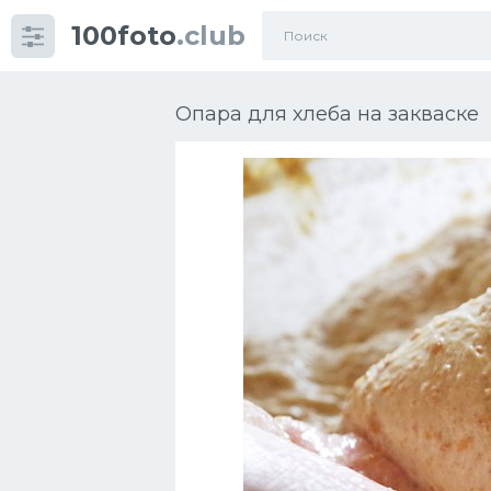
100foto
.club
Категории
картинок
Опара для хлеба на закваске
Супы
Мясные блюда
Печенье
Салат
Выпечка
Десерт
Напитки
Дизайн комнаты