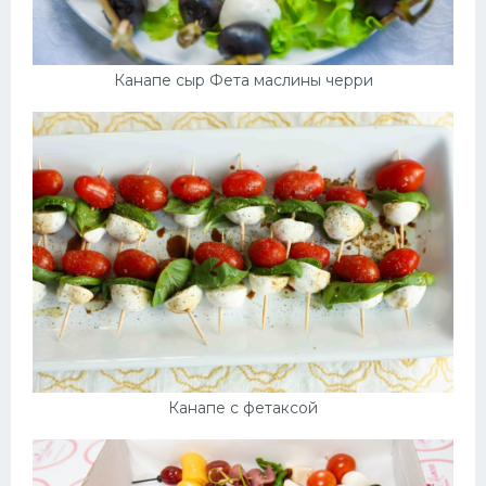
Канапе сыр Фета маслины черри
Канапе с фетаксой