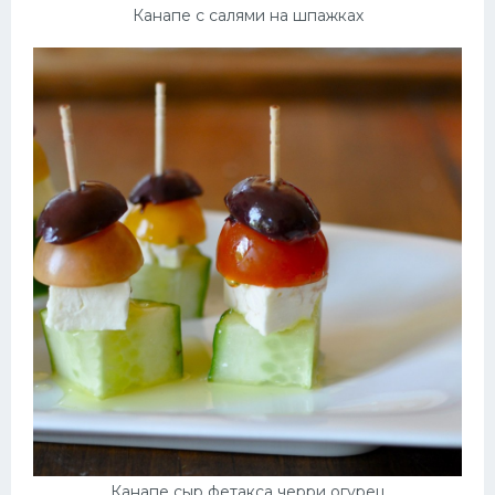
Канапе с салями на шпажках
Канапе сыр фетакса черри огурец