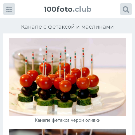
100foto
.club
Канапе с фетаксой и маслинами
Категории
картинок
Супы
Мясные блюда
Печенье
Канапе фетакса черри оливки
Салат
Выпечка