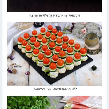
Канапе Фета маслины черри
Канапешки маслины рыба