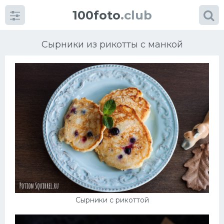
100foto
.club
Сырники из рикотты с манкой
Категории
картинок
Супы
Мясные блюда
Печенье
Сырники с рикоттой
Салат
Выпечка