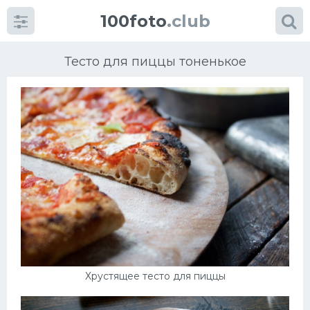
100foto
.club
Тесто для пиццы тоненькое
Категории
картинок
Супы
Мясные блюда
Печенье
Хрустящее тесто для пиццы
Салат
Выпечка