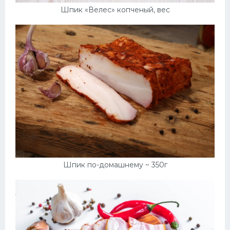
Шпик «Велес» копченый, вес
Шпик по-домашнему ~ 350г