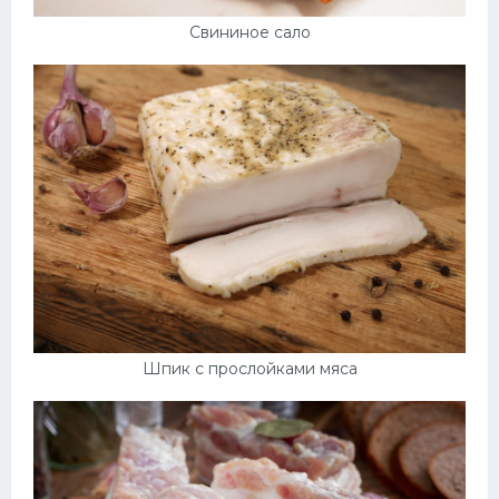
Свининое сало
Шпик с прослойками мяса