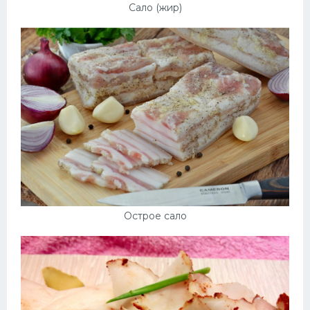
Сало (жир)
Острое сало