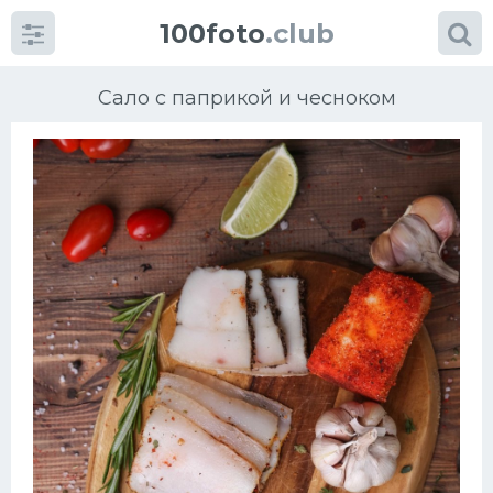
100foto
.club
Сало с паприкой и чесноком
Категории
картинок
Супы
Мясные блюда
Печенье
Салат
Выпечка