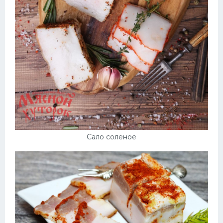
Десерт
Напитки
Дизайн комнаты
Сало соленое