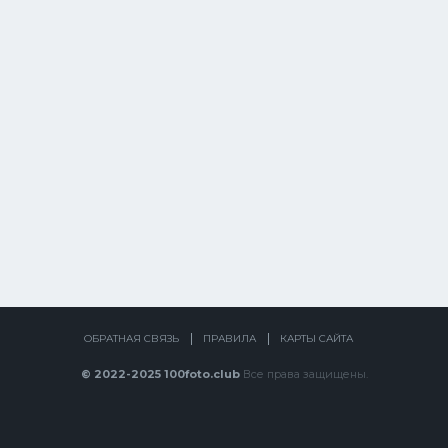
ОБРАТНАЯ СВЯЗЬ
ПРАВИЛА
КАРТЫ САЙТА
© 2022-2025 100foto.club
Все права защищены.