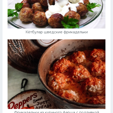
Кётбулар шведские фрикадельки
Фрикадельки из куриного фарша с подливкой