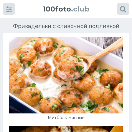
100foto
.club
Фрикадельки с сливочной подливкой
Категории
картинок
Супы
Мясные блюда
Печенье
Митболы мясные
Салат
Выпечка