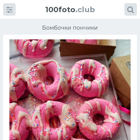
100foto
.club
Бомбочки пончики
Категории
картинок
Супы
Мясные блюда
Печенье
Салат
Выпечка