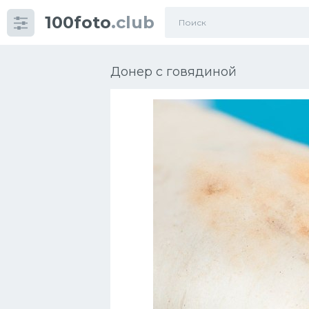
100foto
.club
Категории
картинок
Донер с говядиной
Супы
Мясные блюда
Печенье
Салат
Выпечка
Десерт
Напитки
Дизайн комнаты