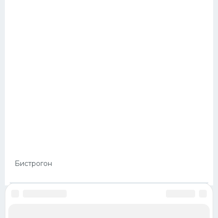
Бистрогон
ОБРАТНАЯ СВЯЗЬ
ПРАВИЛА
КАРТЫ САЙТА