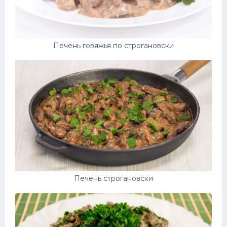
Печень говяжья по строгановски
Печень строгановски