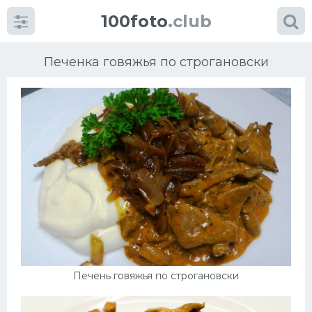
100foto
.club
Печенка говяжья по строгановски
Категории
картинок
Супы
Мясные блюда
Печенье
Печень говяжья по строгановски
Салат
Выпечка