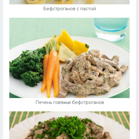
Бефстроганов с пастой
Печень говяжья бефстроганов