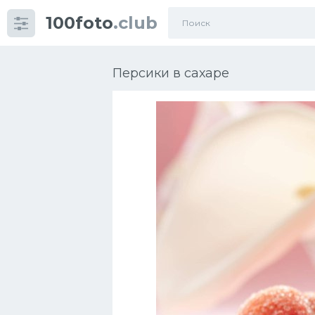
100foto
.club
Категории
картинок
Персики в сахаре
Супы
Мясные блюда
Печенье
Салат
Выпечка
Десерт
Напитки
Дизайн комнаты