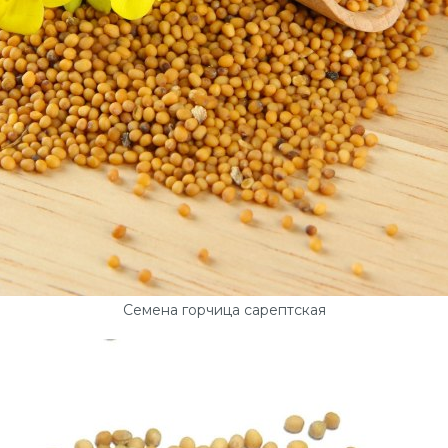
Семена горчица сарептская