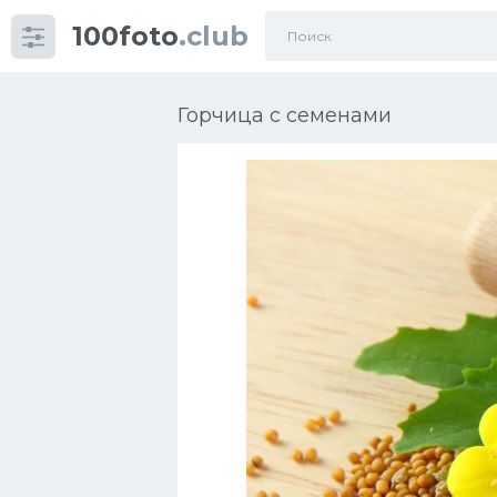
100foto
.club
Категории
картинок
Горчица с семенами
Супы
Мясные блюда
Печенье
Салат
Выпечка
Десерт
Напитки
Дизайн комнаты