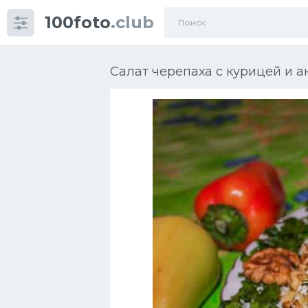
100foto
.club
Категории
картинок
Салат черепаха с курицей и 
Супы
Мясные блюда
Печенье
Салат
Выпечка
Десерт
Напитки
Дизайн комнаты