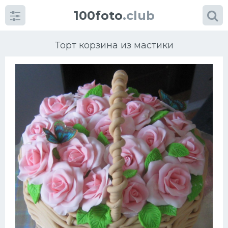
100foto
.club
Торт корзина из мастики
Категории
картинок
Супы
Мясные блюда
Печенье
Салат
Выпечка