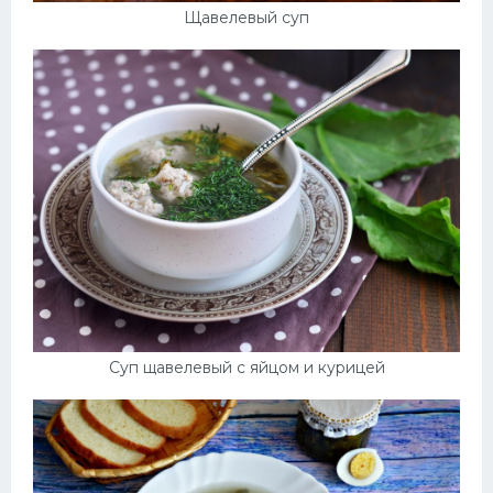
Щавелевый суп
Суп щавелевый с яйцом и курицей