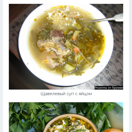
Десерт
Напитки
Дизайн комнаты
Щавелевый суп с яйцом