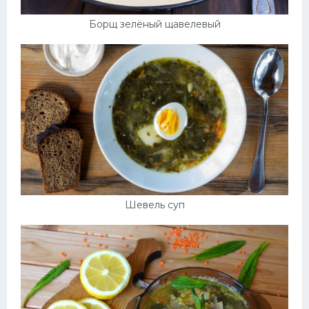
Борщ зелёный щавелевый
Шевель суп