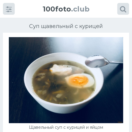
100foto
.club
Суп щавельный с курицей
Категории
картинок
Супы
Мясные блюда
Печенье
Салат
Щавельный суп с курицей и яйцом
Выпечка