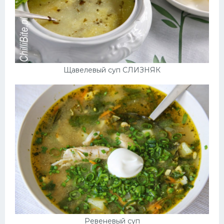
Щавелевый суп СЛИЗНЯК
Ревеневый суп