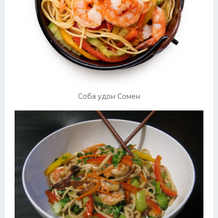
Соба удон Сомен