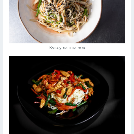
Куксу лапша вок