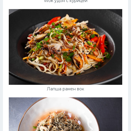
Wok удон с курицей
Лапша рамен вок