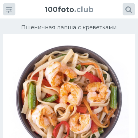
100foto
.club
Пшеничная лапша с креветками
Категории
картинок
Супы
Мясные блюда
Печенье
Салат
Выпечка