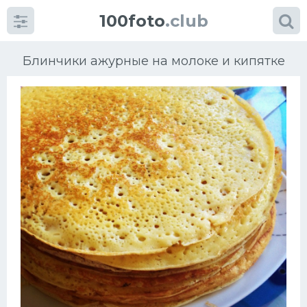
100foto
.club
Блинчики ажурные на молоке и кипятке
Категории
картинок
Супы
Мясные блюда
Печенье
Салат
Выпечка