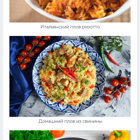
Итальянский плов ризотто
Домашний плов из свинины