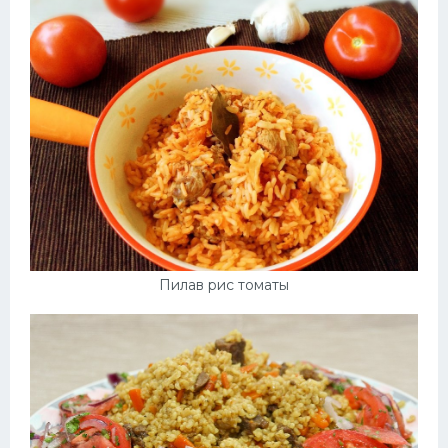
Десерт
Напитки
Дизайн комнаты
Пилав рис томаты