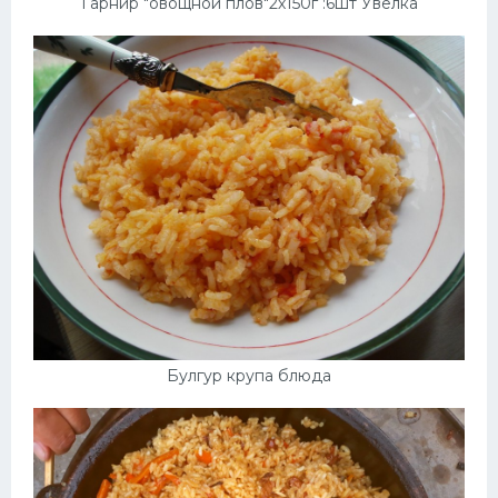
Гарнир "овощной плов"2х150г :6шт Увелка
Булгур крупа блюда