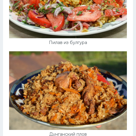
Пилав из булгура
Дунганский плов