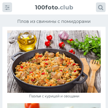
100foto
.club
Плов из свинины с помидорами
Категории
картинок
Супы
Мясные блюда
Печенье
Паэлья с курицей и овощами
Салат
Выпечка