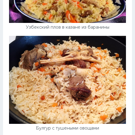
Узбекский плов в казане из баранины
Булгур с тушеными овощами