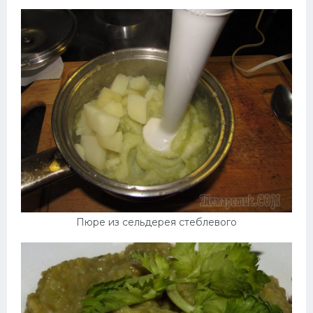
Десерт
Напитки
Дизайн комнаты
Пюре из сельдерея стеблевого