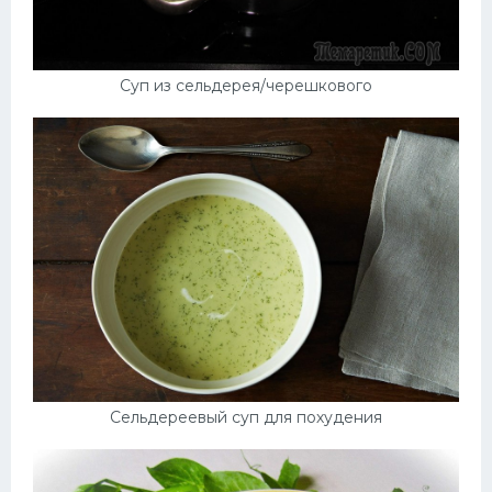
Суп из сельдерея/черешкового
Сельдереевый суп для похудения