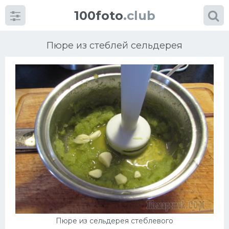
100foto
.club
Пюре из стеблей сельдерея
Категории
картинок
Супы
Мясные блюда
Печенье
Салат
Пюре из сельдерея стеблевого
Выпечка