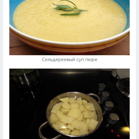
Сельдереевый суп пюре