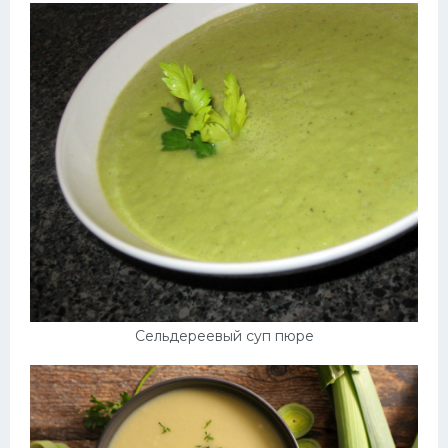
Сельдереевый суп пюре