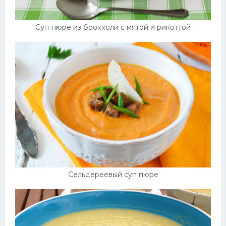
Суп‑пюре из брокколи с мятой и рикоттой
Сельдереевый суп пюре