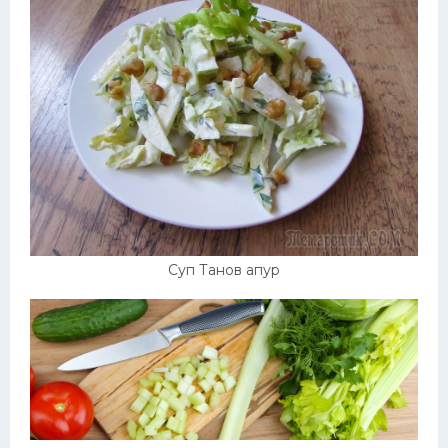
Суп Танов апур