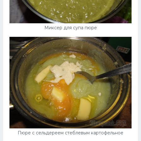
Миксер для супа пюре
Пюре с сельдереем стеблевым картофельное