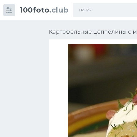
100foto
.club
Категории
картинок
Картофельные цеппелины с 
Супы
Мясные блюда
Печенье
Салат
Выпечка
Десерт
Напитки
Дизайн комнаты