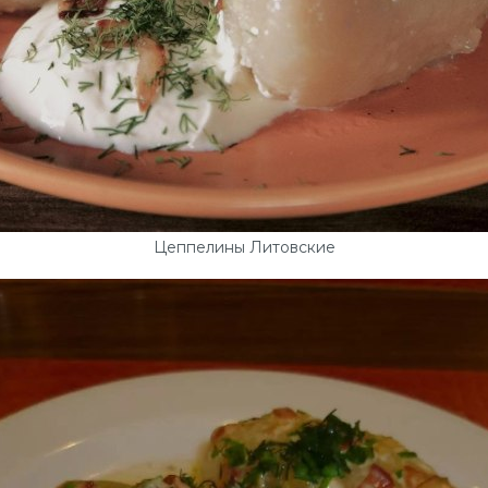
Цеппелины Литовские