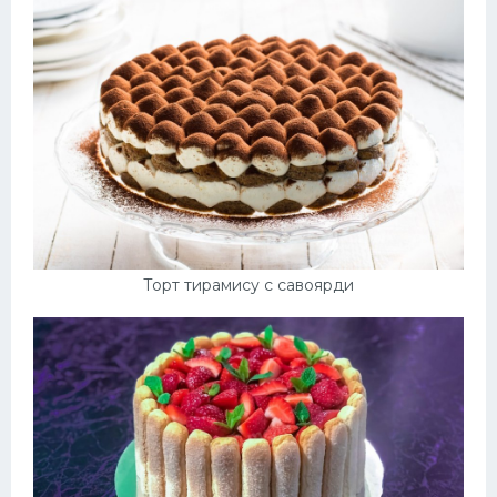
Торт тирамису с савоярди