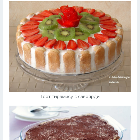
Торт тирамису с савоярди