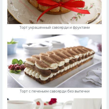
Торт украшенный савоярди и фруктами
Торт с печеньем савоярди без выпечки