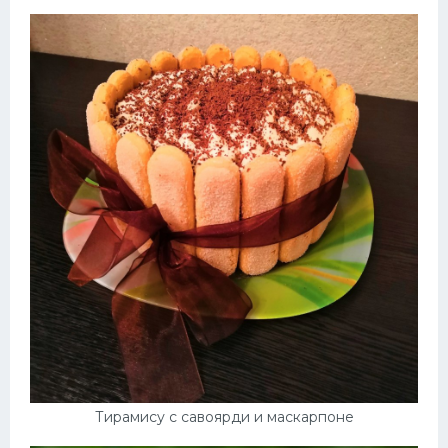
Тирамису с савоярди и маскарпоне