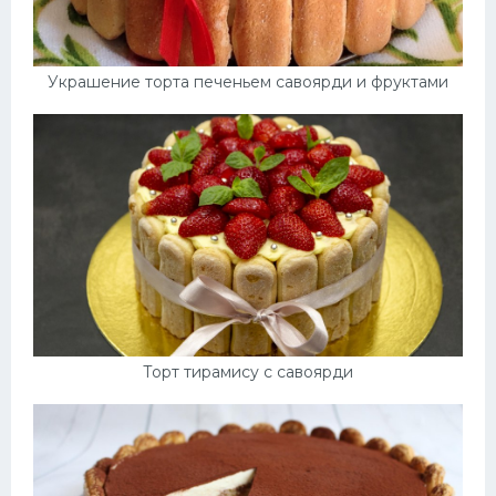
Украшение торта печеньем савоярди и фруктами
Торт тирамису с савоярди