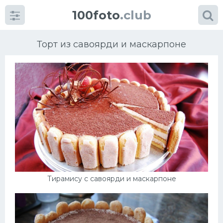
100foto
.club
Торт из савоярди и маскарпоне
Категории
картинок
Супы
Мясные блюда
Тирамису с савоярди и маскарпоне
Печенье
Салат
Выпечка