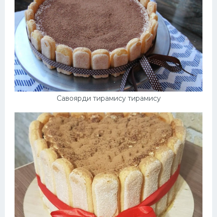
Десерт
Напитки
Дизайн комнаты
Савоярди тирамису тирамису