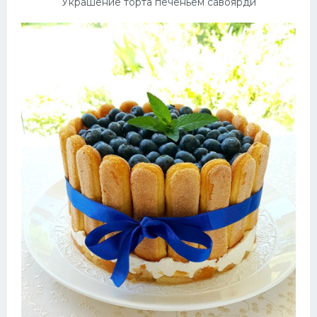
Украшение торта печеньем савоярди