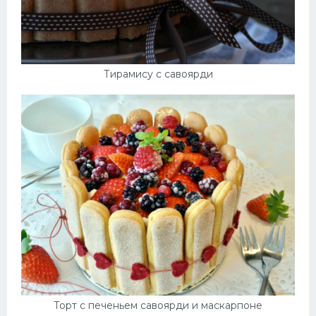
Тирамису с савоярди
Торт с печеньем савоярди и маскарпоне