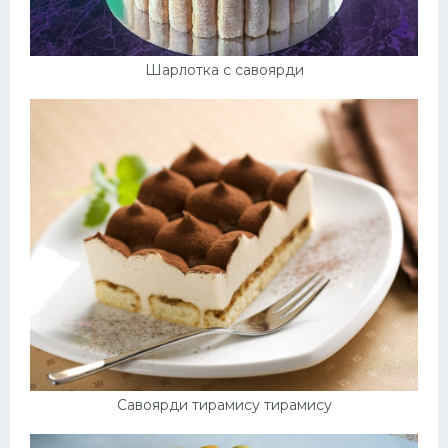
Шарлотка с савоярди
Савоярди тирамису тирамису