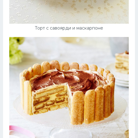
Торт с савоярди и маскарпоне