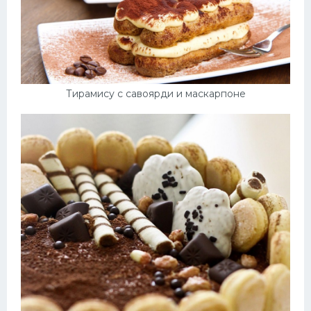
Тирамису с савоярди и маскарпоне