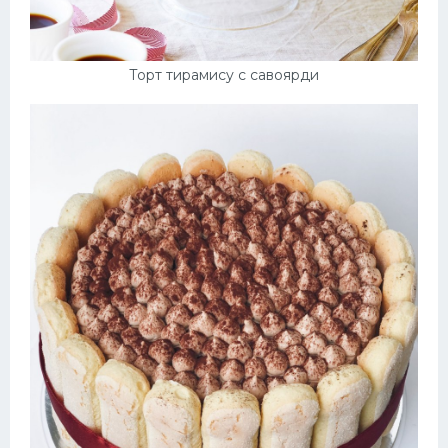
Торт тирамису с савоярди