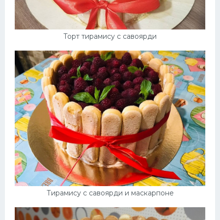
Торт тирамису с савоярди
Тирамису с савоярди и маскарпоне