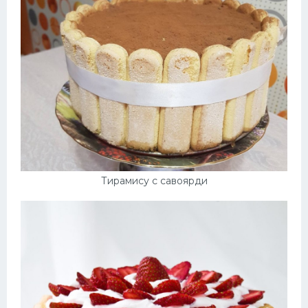
Тирамису с савоярди