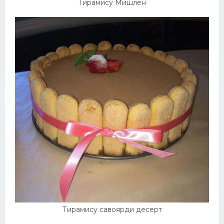
Тирамису Мишлен
Тирамису савоярди десерт