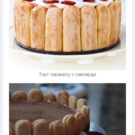
Торт тирамису с савоярди