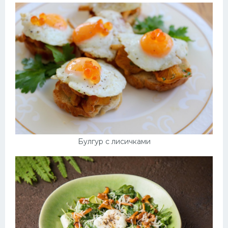
Булгур с лисичками