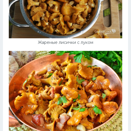
Жареные лисички с луком