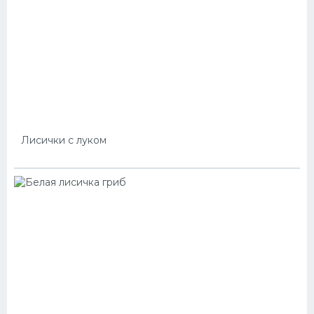
Лисички с луком