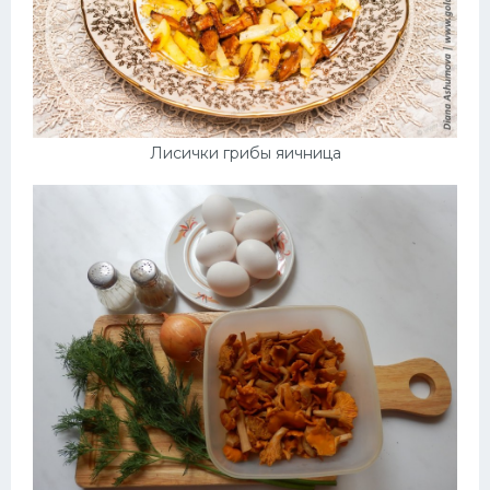
Лисички грибы яичница