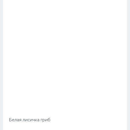
Белая лисичка гриб