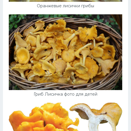
Оранжевые лисички грибы
Гриб Лисичка фото для детей