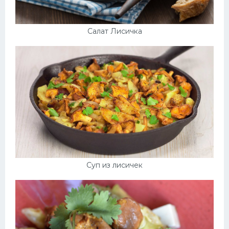
Салат Лисичка
Суп из лисичек