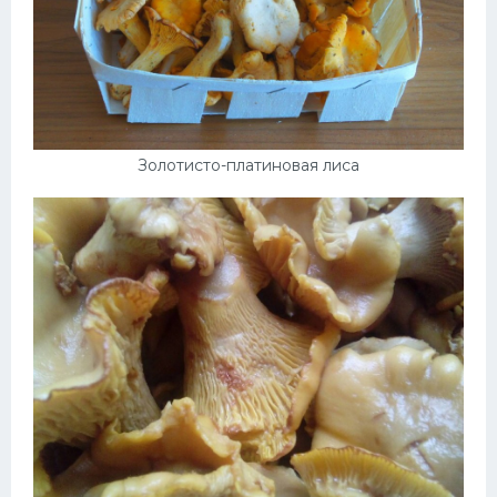
Золотисто-платиновая лиса