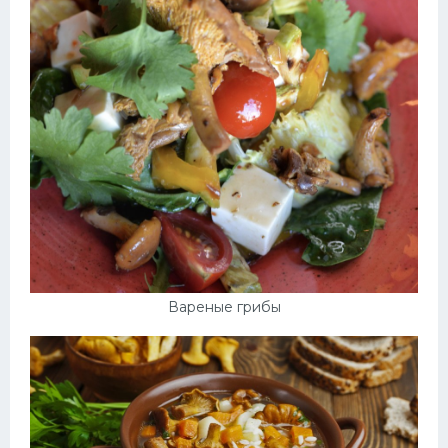
Вареные грибы