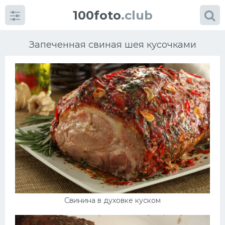
100foto
.club
Запеченная свиная шея кусочками
Категории
картинок
Супы
Мясные блюда
Печенье
Свинина в духовке куском
Салат
Выпечка