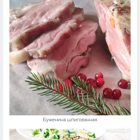
Буженина шпигованная