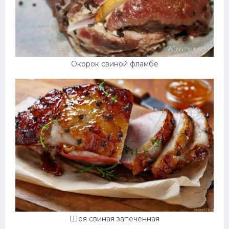
Окорок свиной фламбе
Шея свиная запеченная