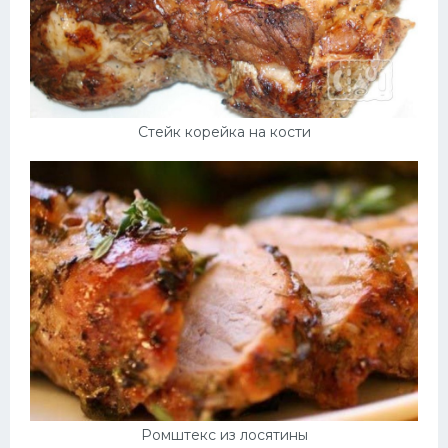
Стейк корейка на кости
Ромштекс из лосятины