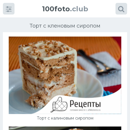
100foto
.club
Торт с кленовым сиропом
Категории
картинок
Супы
Мясные блюда
Печенье
Торт с калиновым сиропом
Салат
Выпечка