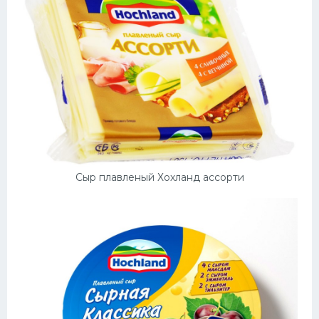
Сыр плавленый Хохланд ассорти