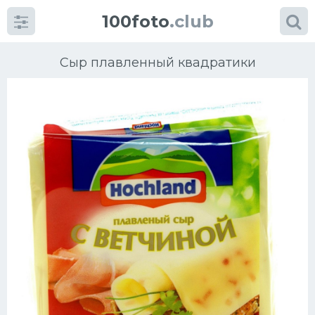
100foto
.club
Сыр плавленный квадратики
Категории
картинок
Супы
Мясные блюда
Печенье
Салат
Выпечка