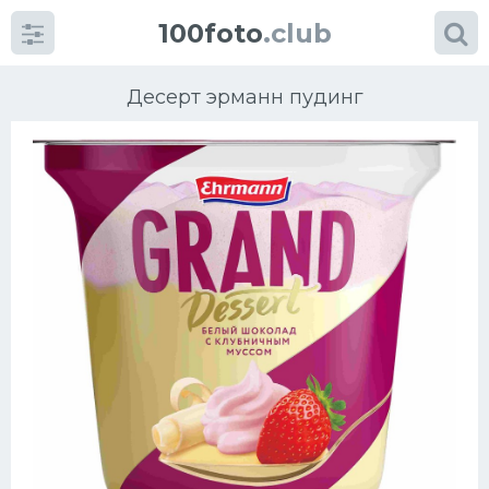
100foto
.club
Десерт эрманн пудинг
Категории
картинок
Супы
Мясные блюда
Печенье
Салат
Выпечка