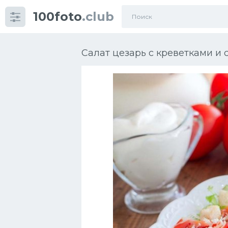
100foto
.club
Категории
картинок
Салат цезарь с креветками и 
Супы
Мясные блюда
Печенье
Салат
Выпечка
Десерт
Напитки
Дизайн комнаты