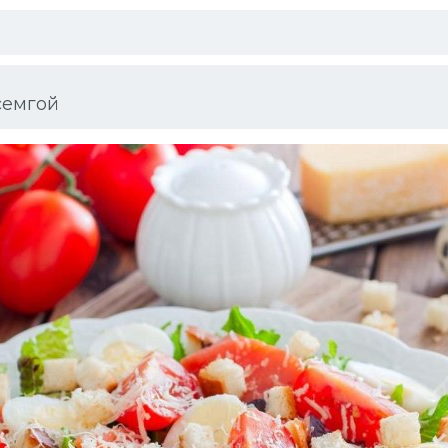
семгой