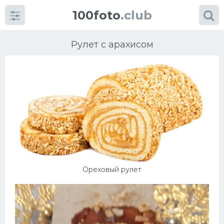
100foto
.club
Рулет с арахисом
Категории
картинок
Супы
Ореховый рулет
Мясные блюда
Печенье
Салат
Выпечка