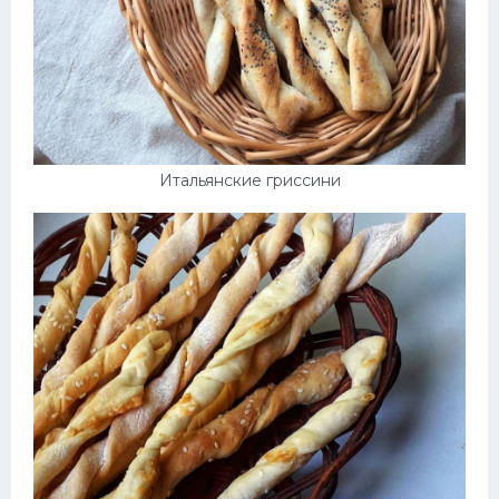
Итальянские гриссини