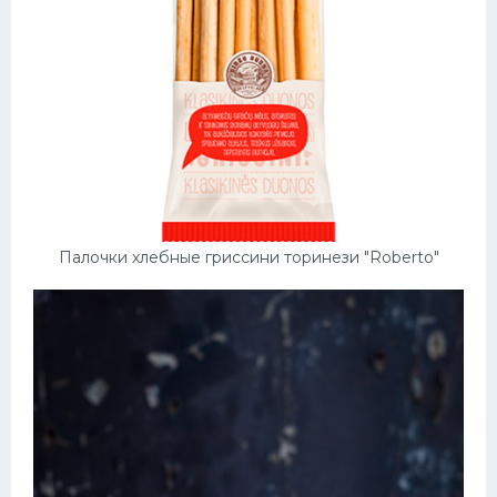
Палочки хлебные гриссини торинези "Roberto"