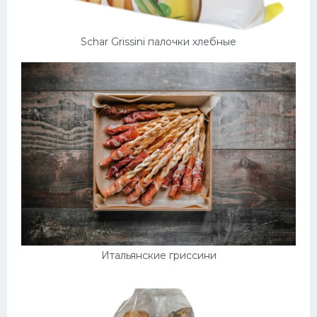
Schar Grissini палочки хлебные
Итальянские гриссини