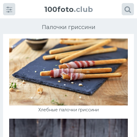
100foto
.club
Палочки гриссини
Категории
картинок
Супы
Мясные блюда
Хлебные палочки гриссини
Печенье
Салат
Выпечка