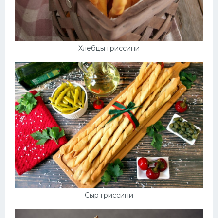
Хлебцы гриссини
Сыр гриссини