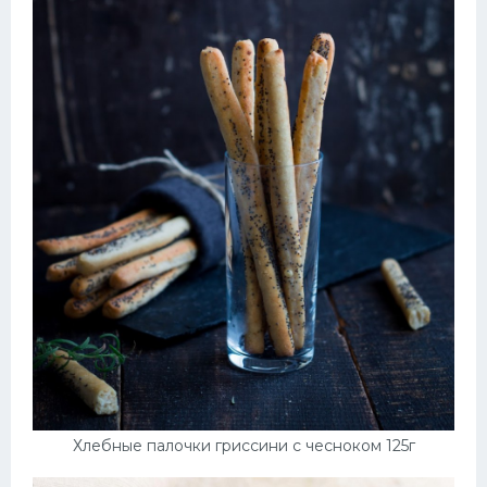
Хлебные палочки гриссини с чесноком 125г