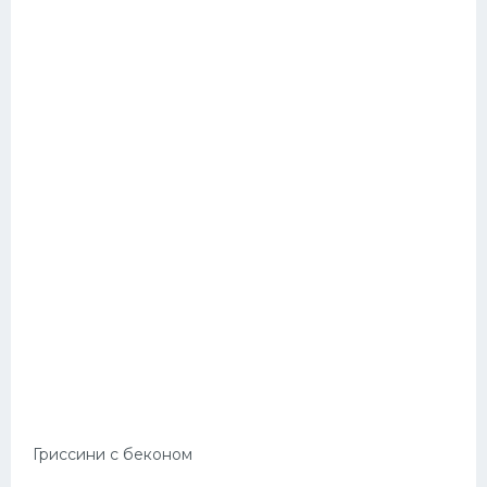
Гриссини с беконом