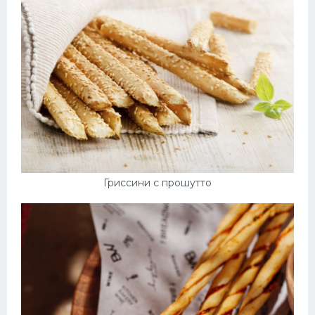
Гриссини с прошутто