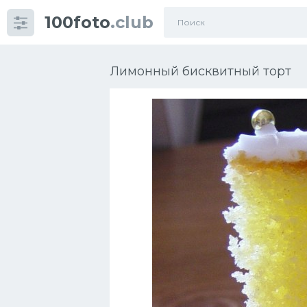
100foto
.club
Категории
картинок
Лимонный бисквитный торт
Супы
Мясные блюда
Печенье
Салат
Выпечка
Десерт
Напитки
Дизайн комнаты