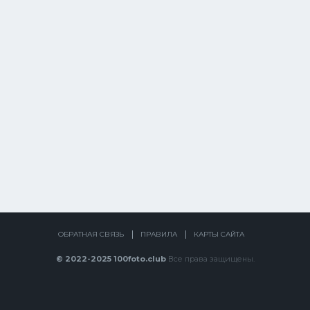
ОБРАТНАЯ СВЯЗЬ
ПРАВИЛА
КАРТЫ САЙТА
© 2022-2025 100foto.club
Все права защищены.