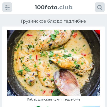
100foto
.club
Грузинское блюдо гедлибже
Категории
картинок
Супы
Мясные блюда
Печенье
Салат
Кабардинская кухня Гедлибже
Выпечка