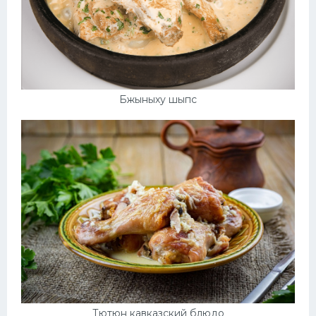
Бжыныху шыпс
Тютюн кавказский блюдо