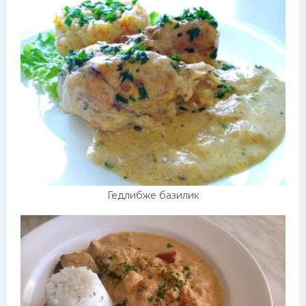
Десерт
Напитки
Дизайн комнаты
Гедлибже базилик