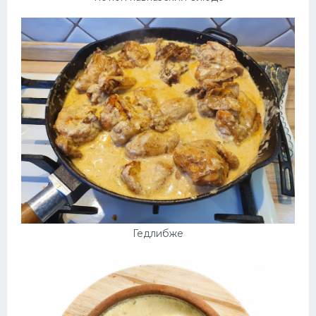
Гедлибже