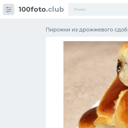
100foto
.club
Категории
картинок
Пирожки из дрожжевого сдобн
Супы
Мясные блюда
Печенье
Салат
Выпечка
Десерт
Напитки
Дизайн комнаты