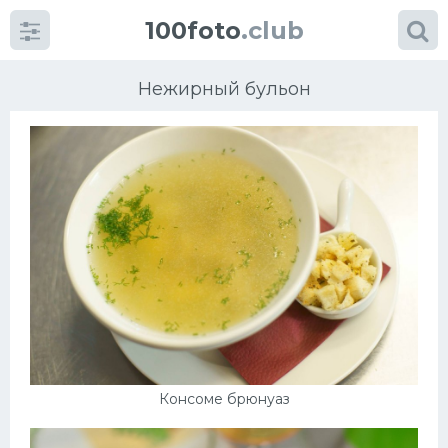
100foto
.club
Нежирный бульон
Категории
картинок
Супы
Мясные блюда
Печенье
Консоме брюнуаз
Салат
Выпечка