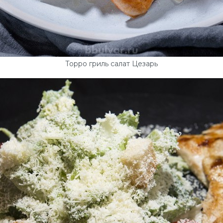
Торро гриль салат Цезарь