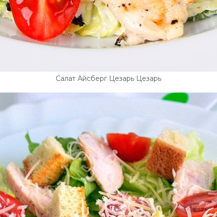
Салат Айсберг Цезарь Цезарь