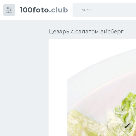
100foto
.club
Категории
картинок
Цезарь с салатом айсберг
Супы
Мясные блюда
Печенье
Салат
Выпечка
Десерт
Напитки
Дизайн комнаты