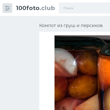
100foto
.club
Категории
картинок
Компот из груш и персиков
Супы
Мясные блюда
Печенье
Салат
Выпечка
Десерт
Напитки
Дизайн комнаты