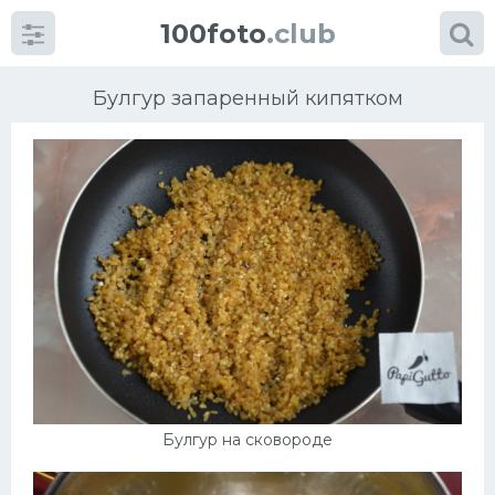
100foto
.club
Булгур запаренный кипятком
Категории
картинок
Супы
Мясные блюда
Печенье
Булгур на сковороде
Салат
Выпечка