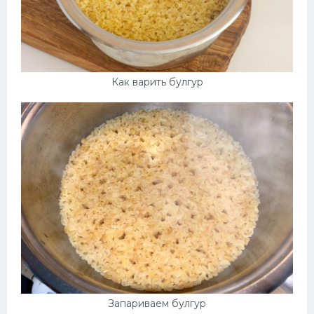
Как варить булгур
Запариваем булгур