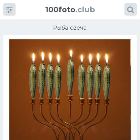
100foto
.club
Рыба свеча
Категории
картинок
Супы
Мясные блюда
Печенье
Салат
Выпечка