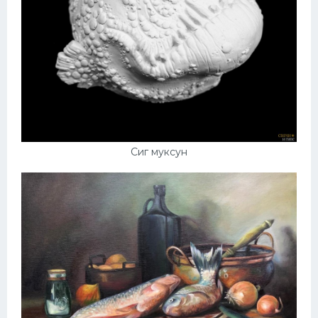
Сиг муксун