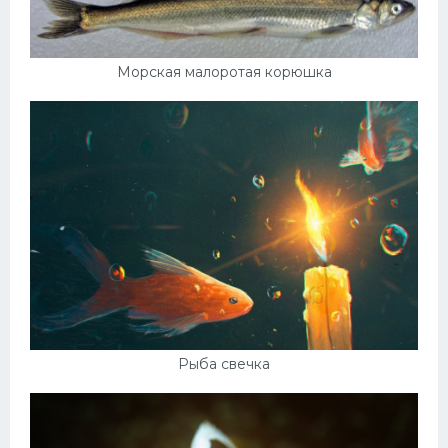
Морская малоротая корюшка
Рыба свечка