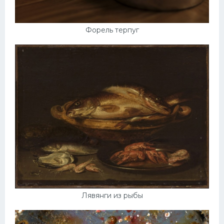
Форель терпуг
Лявянги из рыбы