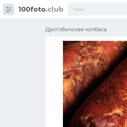
100foto
.club
Категории
картинок
Дрогобычская колбаса
Супы
Мясные блюда
Печенье
Салат
Выпечка
Десерт
Напитки
Дизайн комнаты