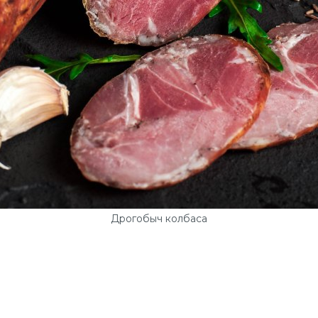
Дрогобыч колбаса